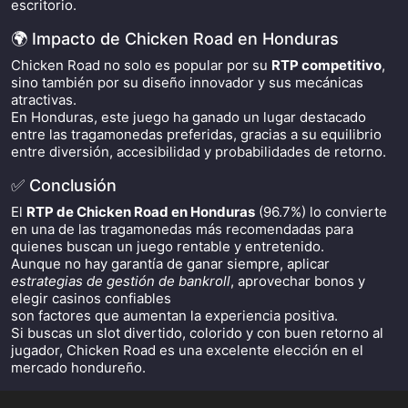
escritorio.
🌍 Impacto de Chicken Road en Honduras
Chicken Road no solo es popular por su
RTP competitivo
,
sino también por su diseño innovador y sus mecánicas
atractivas.
En Honduras, este juego ha ganado un lugar destacado
entre las tragamonedas preferidas, gracias a su equilibrio
entre diversión, accesibilidad y probabilidades de retorno.
✅ Conclusión
El
RTP de Chicken Road en Honduras
(96.7%) lo convierte
en una de las tragamonedas más recomendadas para
quienes buscan un juego rentable y entretenido.
Aunque no hay garantía de ganar siempre, aplicar
estrategias de gestión de bankroll
, aprovechar bonos y
elegir casinos confiables
son factores que aumentan la experiencia positiva.
Si buscas un slot divertido, colorido y con buen retorno al
jugador, Chicken Road es una excelente elección en el
mercado hondureño.