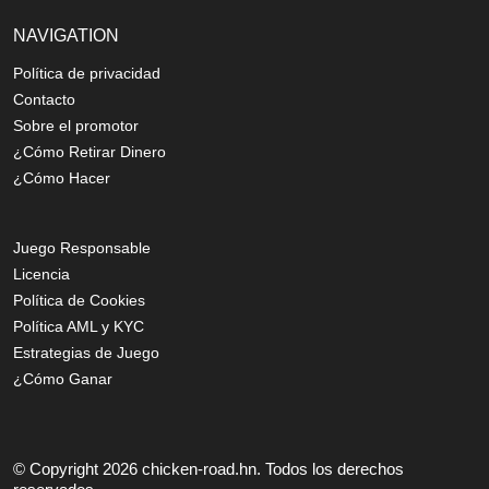
NAVIGATION
Política de privacidad
Contacto
Sobre el promotor
¿Cómo Retirar Dinero
¿Cómo Hacer
Juego Responsable
Licencia
Política de Cookies
Política AML y KYC
Estrategias de Juego
¿Cómo Ganar
© Copyright 2026 chicken-road.hn. Todos los derechos