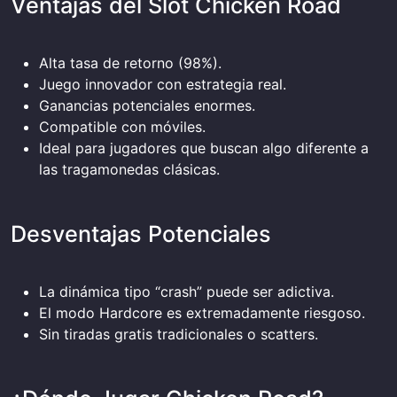
Ventajas del Slot Chicken Road
Alta tasa de retorno (98%).
Juego innovador con estrategia real.
Ganancias potenciales enormes.
Compatible con móviles.
Ideal para jugadores que buscan algo diferente a
las tragamonedas clásicas.
Desventajas Potenciales
La dinámica tipo “crash” puede ser adictiva.
El modo Hardcore es extremadamente riesgoso.
Sin tiradas gratis tradicionales o scatters.