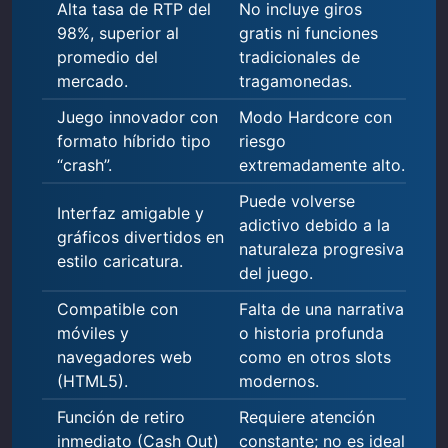
Alta tasa de RTP del
No incluye giros
98%, superior al
gratis ni funciones
promedio del
tradicionales de
mercado.
tragamonedas.
Juego innovador con
Modo Hardcore con
formato híbrido tipo
riesgo
“crash”.
extremadamente alto.
Puede volverse
Interfaz amigable y
adictivo debido a la
gráficos divertidos en
naturaleza progresiva
estilo caricatura.
del juego.
Compatible con
Falta de una narrativa
móviles y
o historia profunda
navegadores web
como en otros slots
(HTML5).
modernos.
Función de retiro
Requiere atención
inmediato (Cash Out)
constante; no es ideal