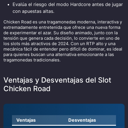
Evalúa el riesgo del modo Hardcore antes de jugar
con apuestas altas.
Chicken Road es una tragamonedas moderna, interactiva y
extremadamente entretenida que ofrece una nueva forma
de experimentar el azar. Su diseño animado, junto con la
tensión que genera cada decisión, lo convierte en uno de
los slots más atractivos de 2024. Con un RTP alto y una
mecánica fácil de entender pero difícil de dominar, es ideal
para quienes buscan una alternativa emocionante a las
tragamonedas tradicionales.
Ventajas y Desventajas del Slot
Chicken Road
Ventajas
Desventajas