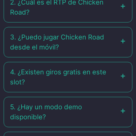
2. ¿Cuál es el RTP de Chicken
Road?
3. ¿Puedo jugar Chicken Road
desde el móvil?
4. ¿Existen giros gratis en este
slot?
5. ¿Hay un modo demo
disponible?