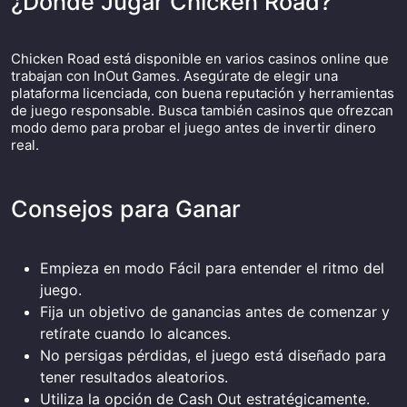
¿Dónde Jugar Chicken Road?
Chicken Road está disponible en varios casinos online que
trabajan con InOut Games. Asegúrate de elegir una
plataforma licenciada, con buena reputación y herramientas
de juego responsable. Busca también casinos que ofrezcan
modo demo para probar el juego antes de invertir dinero
real.
Consejos para Ganar
Empieza en modo Fácil para entender el ritmo del
juego.
Fija un objetivo de ganancias antes de comenzar y
retírate cuando lo alcances.
No persigas pérdidas, el juego está diseñado para
tener resultados aleatorios.
Utiliza la opción de Cash Out estratégicamente.