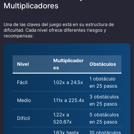
Multiplicadores
Una de las claves del juego está en su estructura de
dificultad. Cada nivel ofrece diferentes riesgos y
recompensas:
Multiplicador
Nivel
Obstáculos
es
1 obstáculo
Fácil
1.02x a 24.5x
en 25 pasos
3 obstáculos
Medio
1.11x a 225.4x
en 25 pasos
1.22x a
5 obstáculos
Difícil
520.67x
en 25 pasos
1.63x hasta
10 obstáculos