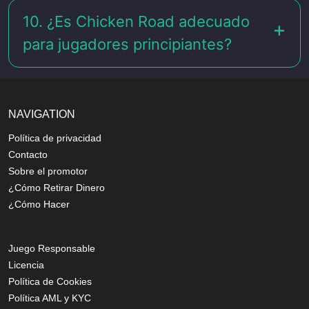
10. ¿Es Chicken Road adecuado
para jugadores principiantes?
NAVIGATION
Política de privacidad
Contacto
Sobre el promotor
¿Cómo Retirar Dinero
¿Cómo Hacer
Juego Responsable
Licencia
Política de Cookies
Política AML y KYC